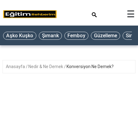
×
☰
Aşko Kuşko
Şımarık
Femboy
Güzelleme
Sine
Anasayfa
Nedir & Ne Demek
Konversiyon Ne Demek?