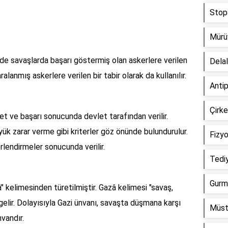
Stop
Mürü
e savaşlarda başarı göstermiş olan askerlere verilen
Dela
lanmış askerlere verilen bir tabir olarak da kullanılır.
Anti
Çirk
et ve başarı sonucunda devlet tarafından verilir.
 zarar verme gibi kriterler göz önünde bulundurulur.
Fizy
rlendirmeler sonucunda verilir.
Tedi
Gurm
" kelimesinden türetilmiştir. Gazâ kelimesi "savaş,
ir. Dolayısıyla Gazi ünvanı, savaşta düşmana karşı
Müst
nvandır.