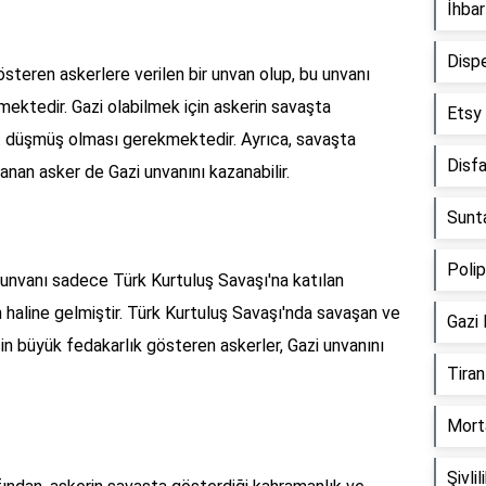
İhba
Disp
steren askerlere verilen bir unvan olup, bu unvanı
kmektedir. Gazi olabilmek için askerin savaşta
Etsy
t düşmüş olması gerekmektedir. Ayrıca, savaşta
Disf
nan asker de Gazi unvanını kazanabilir.
Sunt
Poli
unvanı sadece Türk Kurtuluş Savaşı'na katılan
n haline gelmiştir. Türk Kurtuluş Savaşı'nda savaşan ve
Gazi
çin büyük fedakarlık gösteren askerler, Gazi unvanını
Tira
Mort
Şivli