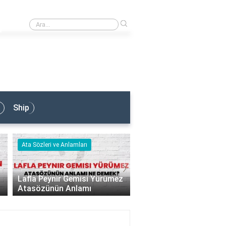
›
Armatör Ne İş Yapar?
Ship
Ata Sözleri ve Anlamları
Nedir & Ne Demek
›
Lafla Peynir Gemisi Yürümez
Atasözünün Anlamı
Kuantum Ne Demek?