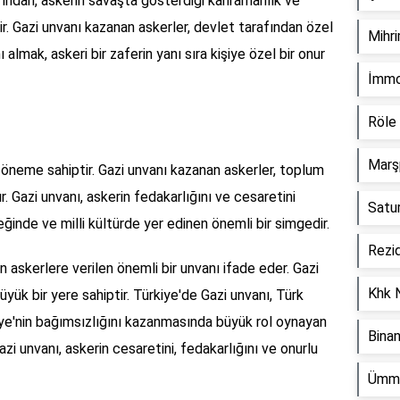
fından, askerin savaşta gösterdiği kahramanlık ve
lir. Gazi unvanı kazanan askerler, devlet tarafından özel
Mihr
ı almak, askeri bir zaferin yanı sıra kişiye özel bir onur
İmmo
Röle
Marş
ir öneme sahiptir. Gazi unvanı kazanan askerler, toplum
r. Gazi unvanı, askerin fedakarlığını ve cesaretini
Satu
ğinde ve milli kültürde yer edinen önemli bir simgedir.
Rezi
 askerlere verilen önemli bir unvanı ifade eder. Gazi
Khk 
üyük bir yere sahiptir. Türkiye'de Gazi unvanı, Türk
ye'nin bağımsızlığını kazanmasında büyük rol oynayan
Bina
zi unvanı, askerin cesaretini, fedakarlığını ve onurlu
Ümm