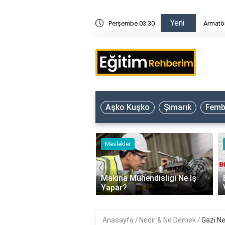
Yeni
ar?
Perşembe 03:31
Armatör
Aşko Kuşko
Şımarık
Femb
ler
Meslekler
‹
tü Yönetmeni Ne İş
Makina Mühendisliği Ne İş
r?
Yapar?
Anasayfa
Nedir & Ne Demek
Gazi N