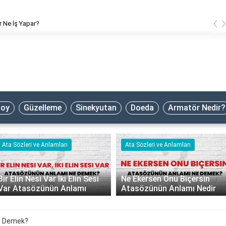
‹
 Ne İş Yapar?
oy
Güzelleme
Sinekyutan
Doeda
Armatör Nedir?
Ata Sözleri ve Anlamları
Ata Sözleri ve Anlamları
Bir Elin Nesi Var İki Elin Sesi
Ne Ekersen Onu Biçersin
Var Atasözünün Anlamı
Atasözünün Anlamı Nedir
e Demek?