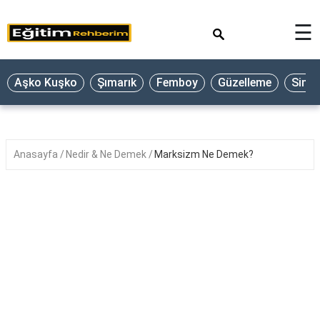
×
☰
Aşko Kuşko
Şımarık
Femboy
Güzelleme
Sine
Anasayfa
Nedir & Ne Demek
Marksizm Ne Demek?