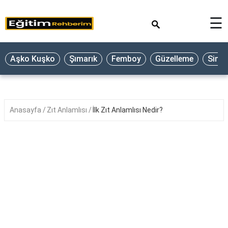
×
☰
Aşko Kuşko
Şımarık
Femboy
Güzelleme
Sine
Anasayfa
Zıt Anlamlısı
İlk Zıt Anlamlısı Nedir?