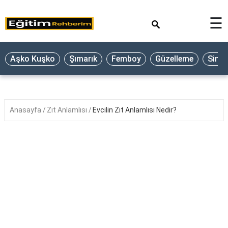
×
☰
Aşko Kuşko
Şımarık
Femboy
Güzelleme
Sine
Anasayfa
Zıt Anlamlısı
Evcilin Zıt Anlamlısı Nedir?