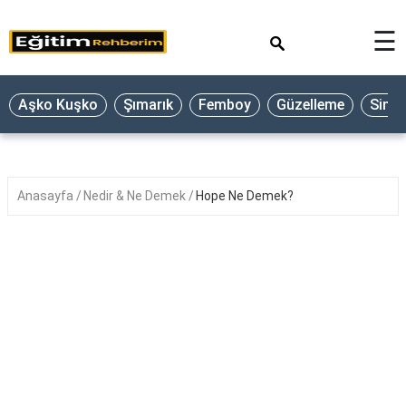
×
☰
Aşko Kuşko
Şımarık
Femboy
Güzelleme
Sine
Anasayfa
Nedir & Ne Demek
Hope Ne Demek?