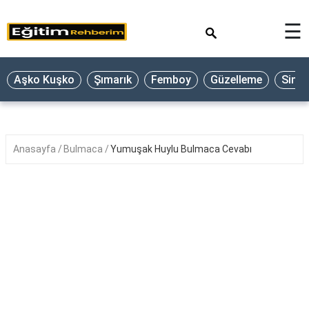
×
☰
Aşko Kuşko
Şımarık
Femboy
Güzelleme
Sine
Anasayfa
Bulmaca
Yumuşak Huylu Bulmaca Cevabı