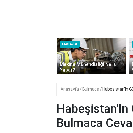
ler
Meslekler
‹
tü Yönetmeni Ne İş
Makina Mühendisliği Ne İş
r?
Yapar?
Anasayfa
Bulmaca
Habeşistan'In 
Habeşistan'In
Bulmaca Ceva