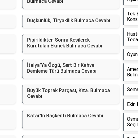
Bulmaca Cevabı
Tek B
Kons
Düşkünlük, Tiryakilik Bulmaca Cevabı
Hasta
Teda
Pişirildikten Sonra Kesilerek
Kurutulan Ekmek Bulmaca Cevabı
Oyun
İtalya'Ya Özgü, Sert Bir Kahve
Ameri
Demleme Türü Bulmaca Cevabı
Bulm
Sema
Büyük Toprak Parçası, Kıta. Bulmaca
Cevabı
Ekin
Katar'In Başkenti Bulmaca Cevabı
Osman
Seçi