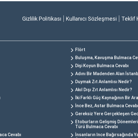
Gizlilik Politikası
Kullanıcı Sözleşmesi
Teklif 
Flört
Buluşma, Kavuşma Bulmaca Ce
Dişi Koyun Bulmaca Cevabı
Adını Bir Madenden Alan İstanb
Duymak Zıt Anlamlısı Nedir?
Akıl Dışı Zıt Anlamlısı Nedir?
ı
İki Farklı Güç Kaynağının Bir 
İnce Bez, Astar Bulmaca Cevab
Gereksiz Yere Gerçekleşen Ge
Etoburların Gelişmiş Dönemler
Türü Bulmaca Cevabı
maca Cevabı
İnsanların Ince Bağırsağında 