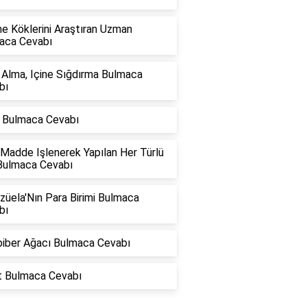
e Köklerini Araştıran Uzman
aca Cevabı
 Alma, Içine Sığdırma Bulmaca
bı
t Bulmaca Cevabı
Madde Işlenerek Yapılan Her Türlü
Bulmaca Cevabı
üela'Nın Para Birimi Bulmaca
bı
biber Ağacı Bulmaca Cevabı
t Bulmaca Cevabı