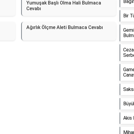
Bağı
Yumuşak Başlı Olma Hali Bulmaca
Cevabı
Bir 
Ağırlık Ölçme Aleti Bulmaca Cevabı
Gemi
Bulm
Cezae
Serb
Game
Cana
Saks
Büyü
Akis
Miha