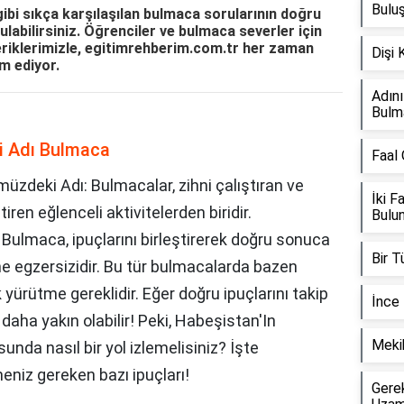
Bulu
bi sıkça karşılaşılan bulmaca sorularının doğru
ulabilirsiniz. Öğrenciler ve bulmaca severler için
eriklerimizle, egitimrehberim.com.tr her zaman
Dişi
m ediyor.
Adını
Bulm
i Adı Bulmaca
Faal
deki Adı: Bulmacalar, zihni çalıştıran ve
İki F
ren eğlenceli aktivitelerden biridir.
Bulu
ulmaca, ipuçlarını birleştirerek doğru sonuca
Bir 
 egzersizidir. Bu tür bulmacalarda bazen
yürütme gereklidir. Eğer doğru ipuçlarını takip
İnce
aha yakın olabilir! Peki, Habeşistan'In
Meki
da nasıl bir yol izlemelisiniz? İşte
eniz gereken bazı ipuçları!
Gere