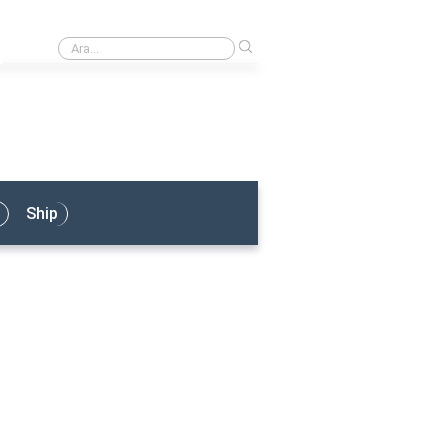
›
Armatör Ne İş Yapar?
Ship