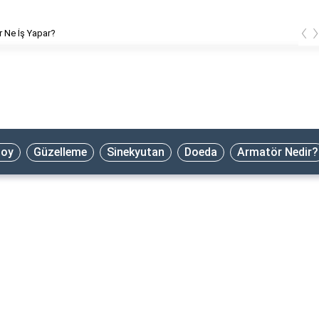
‹
 Ne İş Yapar?
oy
Güzelleme
Sinekyutan
Doeda
Armatör Nedir?