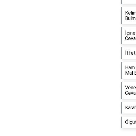
Kelim
Bulm
İçine
Ceva
İffe
Ham 
Mal 
Venez
Ceva
Kara
Ölçü