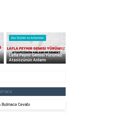
Ata Sözleri ve Anlamları
Nedir & Ne Demek
›
Lafla Peynir Gemisi Yürümez
Atasözünün Anlamı
Kuantum Ne Demek?
ulmaca
a Bulmaca Cevabı