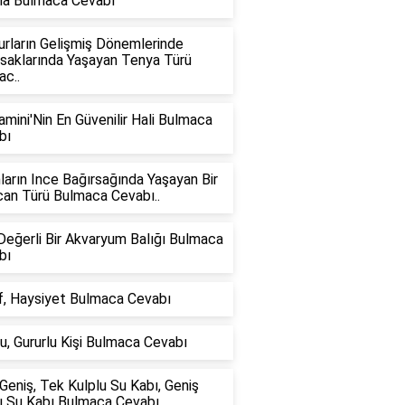
a Bulmaca Cevabı
rların Gelişmiş Dönemlerinde
rsaklarında Yaşayan Tenya Türü
c..
amini'Nin En Güvenilir Hali Bulmaca
bı
ların Ince Bağırsağında Yaşayan Bir
can Türü Bulmaca Cevabı..
eğerli Bir Akvaryum Balığı Bulmaca
bı
f, Haysiyet Bulmaca Cevabı
u, Gururlu Kişi Bulmaca Cevabı
Geniş, Tek Kulplu Su Kabı, Geniş
ı Su Kabı Bulmaca Cevabı..