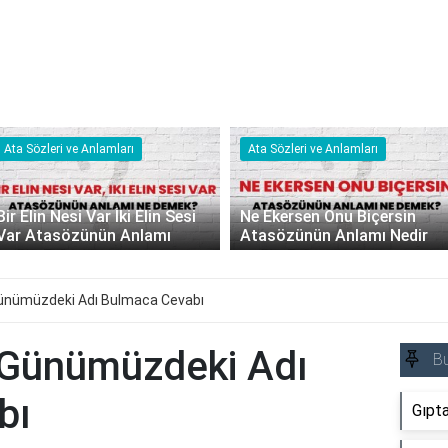
Ata Sözleri ve Anlamları
Ata Sözleri ve Anlamları
Bir Elin Nesi Var İki Elin Sesi
Ne Ekersen Onu Biçersin
Var Atasözünün Anlamı
Atasözünün Anlamı Nedir
Günümüzdeki Adı Bulmaca Cevabı
 Günümüzdeki Adı
B
bı
Gıpt