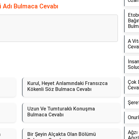
Uzam
 Adı Bulmaca Cevabı
Etobu
Bağı
Bulma
A Vit
Ceva
İnsan
Solu
Çok D
Kurul, Heyet Anlamındaki Fransızca
Ceva
Kökenli Söz Bulmaca Cevabı
Şere
Uzun Ve Tumturaklı Konuşma
Bulmaca Cevabı
Onurl
Ağzı 
a
Bir Şeyin Alçakta Olan Bölümü
Ağızl