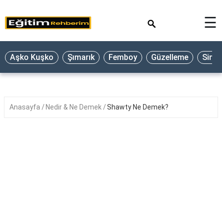
×
☰
Aşko Kuşko
Şımarık
Femboy
Güzelleme
Sine
Anasayfa
Nedir & Ne Demek
Shawty Ne Demek?