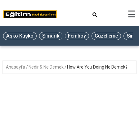
×
☰
Aşko Kuşko
Şımarık
Femboy
Güzelleme
Sine
Anasayfa
Nedir & Ne Demek
How Are You Doing Ne Demek?