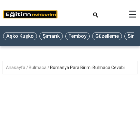
×
☰
Aşko Kuşko
Şımarık
Femboy
Güzelleme
Sine
Anasayfa
Bulmaca
Romanya Para Birimi Bulmaca Cevabı